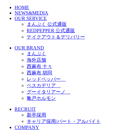
HOME
NEWS&MEDIA
OUR SERVICE
まんぷく 公式通販
REDPEPPER 公式通販
テイクアウト＆デリバリー
OUR BRAND
まんぷく
海外店舗
西麻布 十々
西麻布 胡同
レッドペッパー
ペスカデリア
グーイタリアーノ
亀戸ホルモン
RECRUIT
新卒採用
キャリア採用/パート・アルバイト
COMPANY